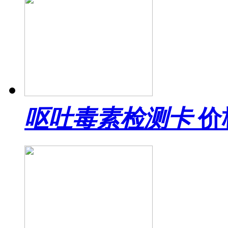
呕吐毒素检测卡
价