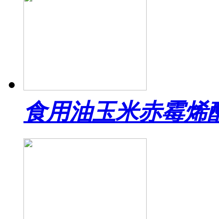
食用油玉米赤霉烯